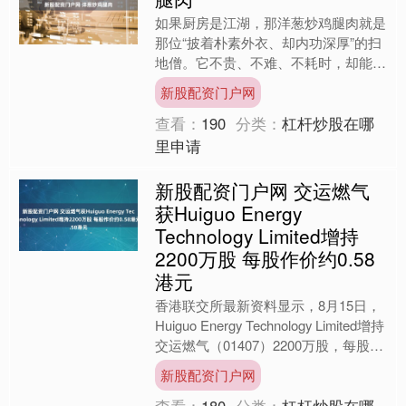
如果厨房是江湖，那洋葱炒鸡腿肉就是
那位“披着朴素外衣、却内功深厚”的扫
地僧。它不贵、不难、不耗时，却能在
15 分钟内把饥肠辘辘的全家人收服得
新股配资门户网
服服帖帖。我第一次....
查看：
190
分类：
杠杆炒股在哪
里申请
新股配资门户网 交运燃气
获Huiguo Energy
Technology Limited增持
2200万股 每股作价约0.58
港元
香港联交所最新资料显示，8月15日，
Huiguo Energy Technology Limited增持
交运燃气（01407）2200万股，每股作
价0.578港....
新股配资门户网