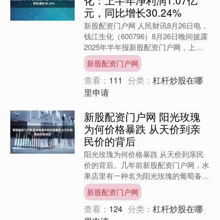
化：上半年净利润1.07亿
元，同比增长30.24%
新股配资门户网 人民财讯8月26日电，
钱江生化（600796）8月26日晚间披露
2025年半年报新股配资门户网，上半
年实现营业收入7.8亿元，同比下降
新股配资门户网
9.64%....
查看：
111
分类：
杠杆炒股在哪
里申请
新股配资门户网 阳光玫瑰
为何价格暴跌 从天价到亲
民价的背后
阳光玫瑰为何价格暴跌 从天价到亲民
价的背后。几年前新股配资门户网，水
果店里有一种名为阳光玫瑰的葡萄备受
瞩目。它绿得像翡翠，甜得似蜂蜜，被
新股配资门户网
誉为“葡萄界的爱马仕”。....
查看：
124
分类：
杠杆炒股在哪