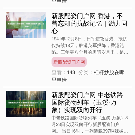
里申请
新股配资门户网 香港，不
曾忘却的抗战记忆｜勠力同
心
1941年12月8日，日军进攻香港。抵抗
仅持续18天，驻港英军投降，香港沦
陷。三年零八个月的黑暗岁月里，是谁
在坚持抗日？书写了怎样的英雄史诗？
新股配资门户网
如今，这段历史又是....
查看：
143
分类：
杠杆炒股在哪
里申请
新股配资门户网 中老铁路
国际货物列车（玉溪-万
象）实现双向开行
中老铁路国际货物列车（玉溪-万象）8
月23日实现双向开行新股配资门户
网。 当日16时，一列装载397吨辣椒、