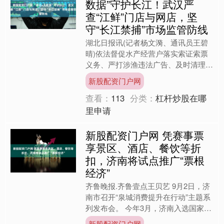
数据”守护长江！武汉严
查“江鲜”门店与网店，坚
守“长江禁捕”市场监管防线
湖北日报讯(记者杨文漪、通讯员王碧
晴)依法督促水产经营户落实索证索票
义务、严打涉渔违法广告、及时清理网
络交易中“清江鱼”“江鲢”等误导消费宣
新股配资门户网
传信息……近日从武汉....
查看：
113
分类：
杠杆炒股在哪
里申请
新股配资门户网 凭赛事票
享景区、酒店、餐饮等折
扣，济南将试点推广“票根
经济”
齐鲁晚报.齐鲁壹点王贝艺 9月2日，济
南市召开“泉城消费提升在行动”主题系
列发布会。 今年3月，济南入选国家促
进体育消费和赛事经济试点城市，体育
新股配资门户网