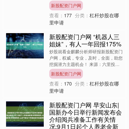
青花菜等新鲜蔬菜的冷链国际货物列车
新股配资门户网
从云南玉溪市研和站....
查看：
177
分类：
杠杆炒股在哪
里申请
新股配资门户网 “机器人三
姐妹”，有人一年回报175%
炒股就看金麒麟分析师研报新股配资门
户网，权威，专业，及时，全面，助您
挖掘潜力主题机会！ 来源：六里投资
报 二季度以来震荡调整的机器人板块
新股配资门户网
又有卷土重来的趋势。 截....
查看：
170
分类：
杠杆炒股在哪
里申请
新股配资门户网 早安山东|
国新办今日举行新闻发布会
介绍阅兵准备工作有关情
况;9月1日起个人养老金新