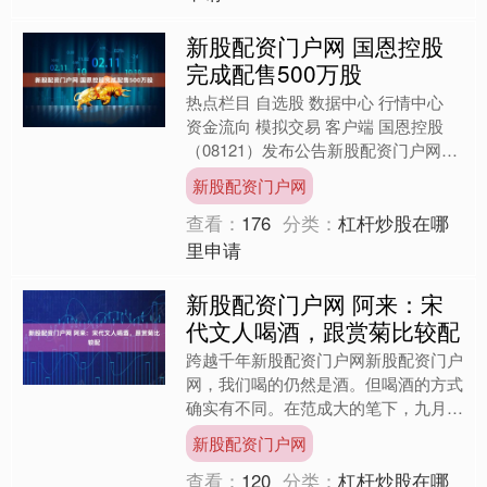
新股配资门户网 国恩控股
完成配售500万股
热点栏目 自选股 数据中心 行情中心
资金流向 模拟交易 客户端 国恩控股
（08121）发布公告新股配资门户网，
配售协议所载所有条件已获达成，且完
新股配资门户网
成已于2025....
查看：
176
分类：
杠杆炒股在哪
里申请
新股配资门户网 阿来：宋
代文人喝酒，跟赏菊比较配
跨越千年新股配资门户网新股配资门户
网，我们喝的仍然是酒。但喝酒的方式
确实有不同。在范成大的笔下，九月份
可以边喝酒边赏菊花。阿来认为这样风
新股配资门户网
雅的方式，让写诗变得更加....
查看：
120
分类：
杠杆炒股在哪