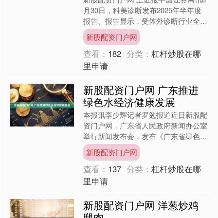
月30日，科美诊断发布2025年半年度
报告。报告显示，受体外诊断行业全国
集采深化影响，公司上半年营收、净利
新股配资门户网
润同比下滑，但研发....
查看：
182
分类：
杠杆炒股在哪
里申请
新股配资门户网 广东推进
绿色水经济健康发展
本报讯李少辉记者罗勉报道近日新股配
资门户网，广东省人民政府新闻办公室
举行新闻发布会，发布《广东省绿色水
经济发展》白皮书。白皮书系统总结
新股配资门户网
了“1364”广东绿色水经....
查看：
137
分类：
杠杆炒股在哪
里申请
新股配资门户网 洋葱炒鸡
腿肉