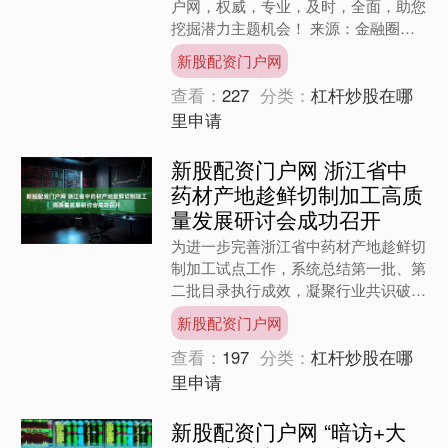
户网，权威，专业，及时，全面，助您
挖掘潜力主题机会！ 来源：金融圈女
神经 曲艳丽 | 文 又见行业重磅消息。
新股配资门户网
9月5日晚间，证....
查看：
227
分类：
杠杆炒股在哪
里申请
新股配资门户网 浙江省中
药材产地趁鲜切制加工高质
量发展研讨会成功召开
为进一步完善浙江省中药材产地趁鲜切
制加工试点工作，系统总结第一批、第
二批目录执行成效，凝聚行业共识破解
发展难题，9月1日下午，由浙江省医
新股配资门户网
药行业协会与浙江省中药饮....
查看：
197
分类：
杠杆炒股在哪
里申请
新股配资门户网 “暗访+大