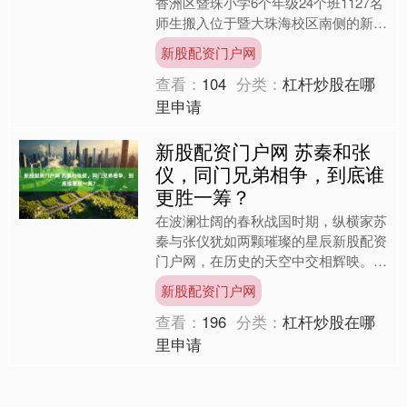
香洲区暨珠小学6个年级24个班1127名
师生搬入位于暨大珠海校区南侧的新校
园。开学当日，一台机器人、一只机器
新股配资门户网
狗与学校老师一起....
查看：
104
分类：
杠杆炒股在哪
里申请
新股配资门户网 苏秦和张
仪，同门兄弟相争，到底谁
更胜一筹？
在波澜壮阔的春秋战国时期，纵横家苏
秦与张仪犹如两颗璀璨的星辰新股配资
门户网，在历史的天空中交相辉映。他
们以超凡的智慧和过人的胆识，在列国
新股配资门户网
纷争的舞台上演绎了一场惊....
查看：
196
分类：
杠杆炒股在哪
里申请