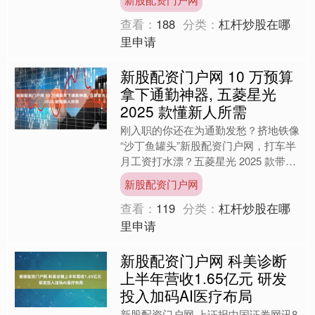
产业发展迎来新机....
查看：
188
分类：
杠杆炒股在哪
里申请
新股配资门户网 10 万预算
拿下通勤神器, 五菱星光
2025 款懂新人所需
刚入职的你还在为通勤发愁？挤地铁像
“沙丁鱼罐头”新股配资门户网，打车半
月工资打水漂？五菱星光 2025 款带着
亲民价来了，10 万级预算就能拿下这
新股配资门户网
款专为职场新....
查看：
119
分类：
杠杆炒股在哪
里申请
新股配资门户网 科美诊断
上半年营收1.65亿元 研发
投入加码AI医疗布局
新股配资门户网 上证报中国证券网讯8