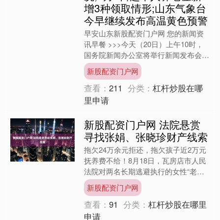
增3种领取情形;山东气象台
今早继续发布高温黄色预警
早安山东新股配资门户网 您的新闻资
讯早餐 >>>今天（20日）上午10时，
国务院新闻办公室将举行新闻发布会，
介绍阅兵准备工作有关情况。 >>>国
新股配资门户网
务院新闻办19日....
查看：
211
分类：
杠杆炒股在哪
里申请
新股配资门户网 法院悬赏
寻找张娟、张晓珍财产线索
拖欠24万余元拒还，拖欠孩子近2万元
抚养费不给！8月18日，瓦房店市人民
法院对两名长期逃避执行的女性“老
赖”张娟和张晓珍发布悬赏公告。凡向
新股配资门户网
法院提供其未被掌握的财....
查看：
91
分类：
杠杆炒股在哪里
申请