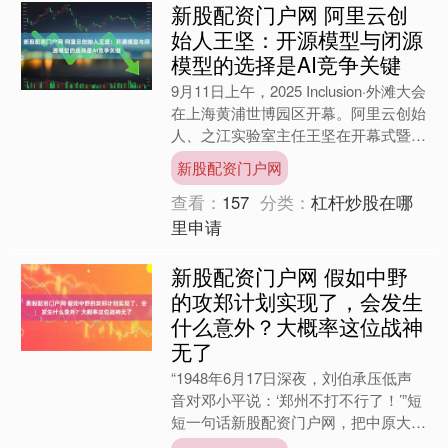
新股配资门户网 阿里云创
始人王坚：开源模型与闭源
模型的选择是AI竞争关键
9月11日上午，2025 Inclusion·外滩大会
在上海黄浦世博园区开幕。阿里云创始
人、之江实验室主任王坚在开幕式暨主
论坛上带来对人工智能时代的最新思
新股配资门户网
考。他....
查看：
157
分类：
杠杆炒股在哪
里申请
新股配资门户网 假如中野
的攻郑计划实现了，会发生
什么意外？大概率这位战神
无了
“1948年6月17日深夜，刘伯承压低声
音对邓小平说：‘郑州不打不行了！’”短
短一句话新股配资门户网，把中原大地
的紧张气息搅得更浓。那时，陇海线与