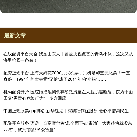
最新文章
在线配资平台大全 我是山东人丨曾被央视点赞的青岛小伙，这次又从
海里抢回一条命！
配资正规平台 上海夫妇花7000元买机票，到机场却查无此票！一查
身份，1994年的丈夫竟“穿越”成了2011年的“小孩”……
机构配资开户 医院拖把池倾倒碎裂致男童左大腿肌腱断裂，院方书面
回复“男童有危险行为”，多方回应
中国正规股票app排名 新华视点丨深耕细作优服务 暖心举措惠民生
配资开户服务 离谱！台高官辩称“若全面下架‘毒油’，大家很快就没东
西吃”，被批“挑战民众智慧”