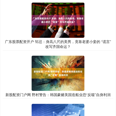
广东股票配资开户 邹忌：身高八尺的美男，竟靠老婆小妾的 “谎言”
改写齐国命运？
新股配资门户网 野村警告：韩国豪赌美国造船业恐“反噬”自身利润